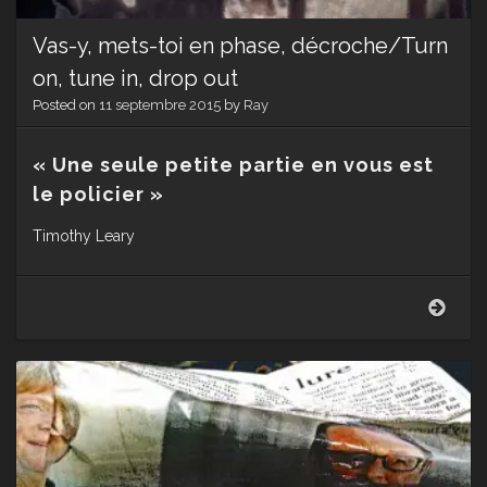
Vas-y, mets-toi en phase, décroche/Turn
on, tune in, drop out
Posted on
11 septembre 2015
by
Ray
« Une seule petite partie en vous est
le policier »
Timothy Leary
Vas-
y,
mets
toi
en
phas
décr
on,
tune