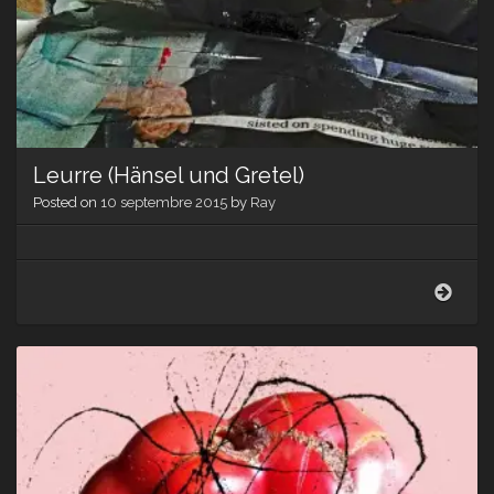
in,
drop
out
Leurre (Hänsel und Gretel)
Posted on
10 septembre 2015
by
Ray
Leur
(Hän
und
Grete