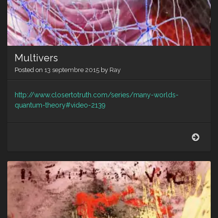
Multivers
Posted on
13 septembre 2015
by
Ray
http://www.closertotruth.com/series/many-worlds-
quantum-theory#video-2139
Multi