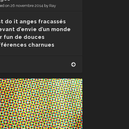
ted on
26 novembre 2014
by
Ray
st do it anges fracassés
evant d’envie d’un monde
r fun de douces
fférences charnues
Anges