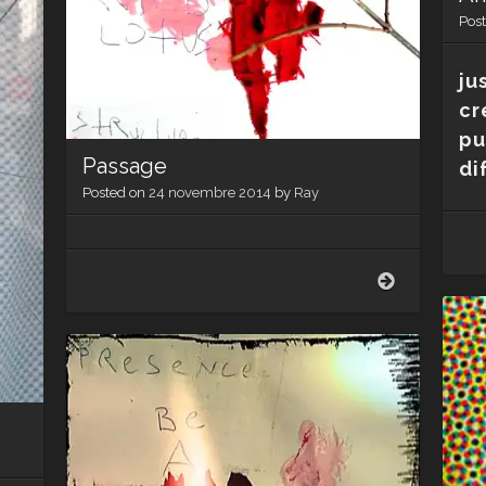
Pos
ju
cr
pu
Passage
di
Posted on
24 novembre 2014
by
Ray
Passage