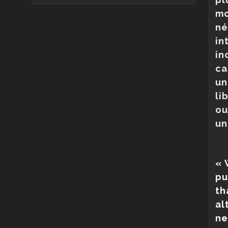
mo
né
in
in
ca
un
li
ou
un
« 
pu
th
al
ne