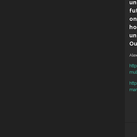
un
fu
on
ho
un
Ou
Alex
htt
mul
htt
man