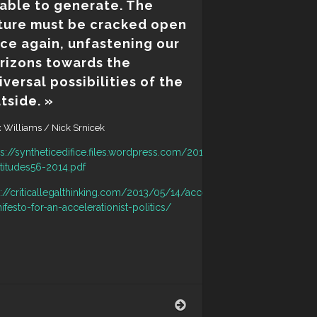
able to generate. The
ture must be cracked open
ce again, unfastening our
rizons towards the
iversal possibilities of the
tside. »
 Williams / Nick Srnicek
ps://syntheticedifice.files.wordpress.com/2014/03/manifesteaccelerat
titudes56-2014.pdf
p://criticallegalthinking.com/2013/05/14/accelerate-
ifesto-for-an-accelerationist-politics/
Accélération