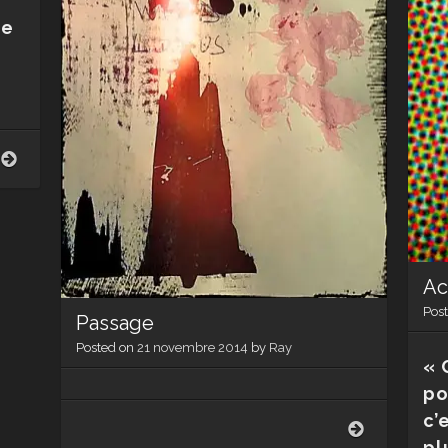
je
Lumière
Ac
Pos
Passage
Posted on
21 novembre 2014
by
Ray
« 
po
c’
Passage
pl