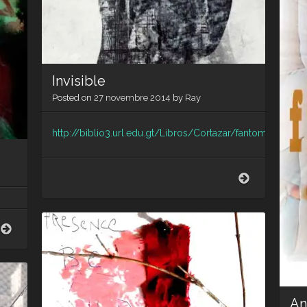
Invisible
Posted on
27 novembre 2014
by
Ray
http://biblio3.url.edu.gt/Libros/Cortazar/fantomas.pdf
Invisible
Surexposition
An