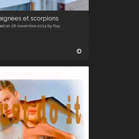
aignées et scorpions
ted on
28 novembre 2014
by
Ray
Araignées
et
scorpions