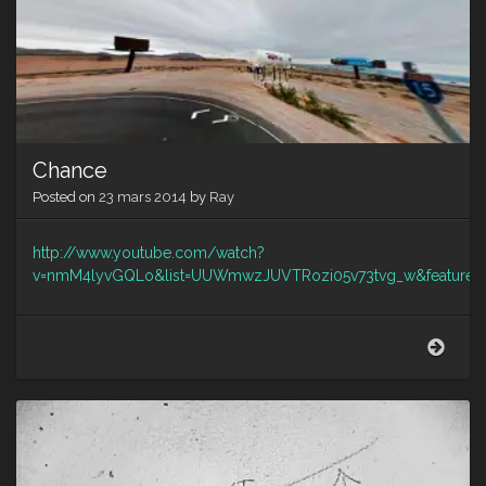
Chance
Posted on
23 mars 2014
by
Ray
http://www.youtube.com/watch?
v=nmM4lyvGQLo&list=UUWmwzJUVTRozi05v73tvg_w&feature=s
Chan