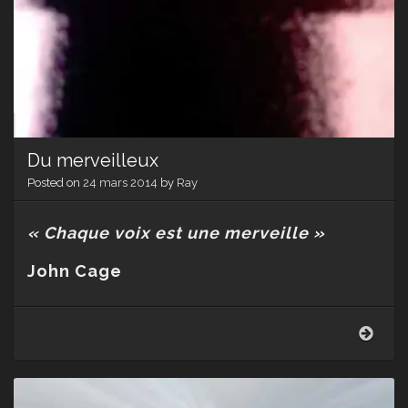
Du merveilleux
Posted on
24 mars 2014
by
Ray
« Chaque voix est une merveille »
John Cage
Du
merv