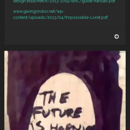
design.esba.free.fr/2013-2014/BNC/guide francais.pdf
www.gavingrindon.net/wp-
content/uploads/2013/04/Imposssible-Livret.pdf
Dem
l’imp
/De
the
impos