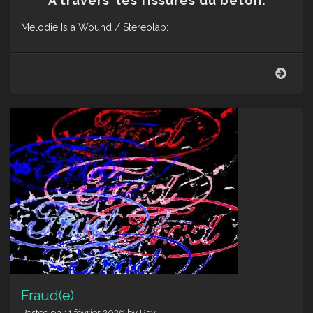
À travers
les fissures du béton.
Melodie Is a Wound / Stereolab:
Ster
Fraud(e)
Posted on
11 février 2026
by
Ray