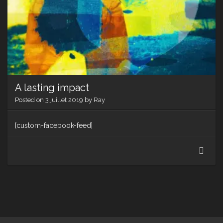
A lasting impact
Posted on
3 juillet 2019
by
Ray
[custom-facebook-feed]
A
lasti
impa