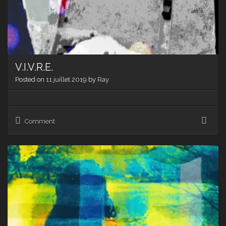
V.I.V.R.E.
Posted on
11 juillet 2019
by
Ray
V.I.V.
Comment